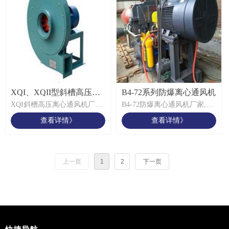
风机产地：山东济南
风机产地：山东济南
风机用途：水产养殖、污水处
风机用途：水产养殖、污水处
理、气力输送等行业
理、气力输送等行业
XQI、XQII型斜槽高压离
B4-72系列防爆离心通风机
XQI斜槽高压离心通风机厂家,
B4-72防爆离心通风机厂家,山
心通风机
山东龙鼓XQI/XQII型斜槽高压
东龙鼓B4-72防爆离心通风机
查看详情》
查看详情》
离心通风机专为水泥窑系统设
规格型号多样,坚固耐用,使用
计的斜槽风机,输送介质温度
寿命长,价格实惠,性价比高,可
不超过80℃,单吸入式风机
用于不同工况环境下,质量
好。
好。
上一页
1
2
下一页
风机型号：XQI、XQII型高压
风机型号：B4-72系列防爆离
离心通风机
心通风机
风机转速：2900r/min
风机转速：2900r/min
风机流量：232-1554m3/h
品牌：龙鼓
风机压力：4828-6862pa
应用范围：可用于污水处理系
统、气力输送系统、发电厂脱
硫设备、石油化工、发电厂等