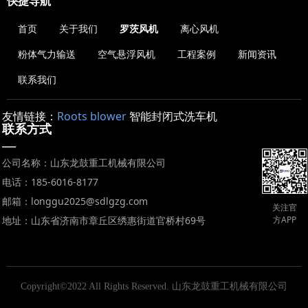
快捷导航
粉状物料气体传输和搅拌；半
导体、LCD生产线，化学制剂
首页
关于我们
罗茨风机
离心风机
清洗等。
粉体气力输送
空气悬浮风机
工程案例
新闻资讯
联系我们
友情链接：
Roots blower
智能封闭式洗车机
联系方式
—
公司名称：山东龙鼓重工机械有限公司
电话：185-6016-8177
邮箱：longgu2025@sdlgzg.com
关注官
地址：山东省济南市章丘区绣惠街道官桥村69号
方APP
Copyright©2022 All Rights Reserved.
山东龙鼓重工机械有限公司