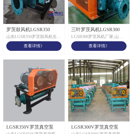
罗茨鼓风机LGSR350
三叶罗茨风机LGSR300
山东LGSR350罗茨鼓风机生产
LGSR300罗茨风机厂家,山东
厂家,龙鼓专注350高压罗茨风
龙鼓LGSR三叶罗茨风机,风量
查看详情》
查看详情》
机,为您介绍350水冷罗茨风机
87.1-136.7m3/min,升压9.8-
选型参数,价格表,工作原理,型
98kpa,电机功率22-160kw,风量
号及参数表,结构等信息。
大,压力足,坚固耐用,使用寿命
风量：87.1-136.7m3/min
长。
升压：9.8-98kpa
风量：87.1-136.7m3/min
电机功率：22-160kw
升压：9.8-98kpa
应用范围：污水处理处理曝
电机功率：22-160kw
气、工厂废水和畜产废水处理
应用范围：污水处理处理曝
（曝气）、水产养殖、燃烧
气、工厂废水和畜产废水处理
炉、电镀槽搅拌、冲洗、物料
（曝气）、水产养殖、燃烧
输送、食品真空包装等。
炉、电镀槽搅拌、冲洗、物料
输送、食品真空包装等。
LGSR350V罗茨真空泵
LGSR300V罗茨真空泵