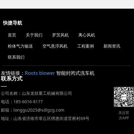
快捷导航
首页
关于我们
罗茨风机
离心风机
粉体气力输送
空气悬浮风机
工程案例
新闻资讯
联系我们
友情链接：
Roots blower
智能封闭式洗车机
联系方式
—
公司名称：山东龙鼓重工机械有限公司
电话：185-6016-8177
邮箱：longgu2025@sdlgzg.com
关注官
地址：山东省济南市章丘区绣惠街道官桥村69号
方APP