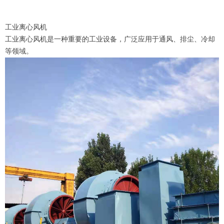
工业离心风机
工业离心风机是一种重要的工业设备，广泛应用于通风、排尘、冷却
等领域。