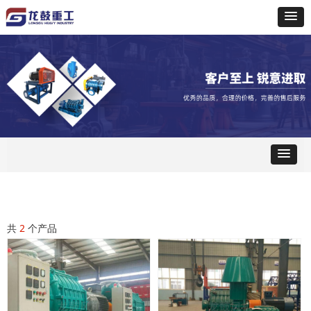
共
2
个产品