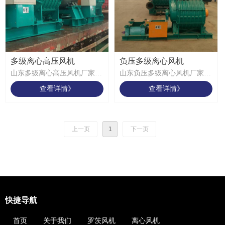
多级离心高压风机
负压多级离心风机
山东多级离心高压风机厂家价
山东负压多级离心风机厂家价
格,龙鼓专注高压多级离心鼓
格,龙鼓专注多级负压离心鼓
查看详情》
查看详情》
风机,为您介绍多级离心风机
风机,为您介绍多级离心风机
选型参数,价格表,工作原理,型
选型参数,价格表,工作原理,型
号及参数表,结构等信息。
号及参数表,结构等信息。
产品名称：多级离心高压风机
产品名称：负压多级离心风机
上一页
1
下一页
风机品牌：龙鼓
风机品牌：龙鼓
风机产地：山东济南
风机产地：山东济南
风机用途：水产养殖、污水处
风机用途：水产养殖、污水处
理、气力输送等行业
理、气力输送等行业
快捷导航
首页
关于我们
罗茨风机
离心风机